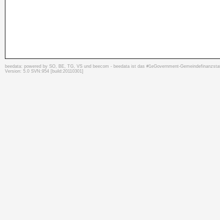
beedata: powered by SO, BE, TG, VS und beecom - beedata ist das #1eGovernment-Gemeindefinanzstati
Version: 5.0 SVN:954 [build:20110301]